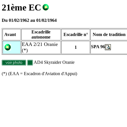
21ème EC
Du 01/02/1962 au
01/02/1964
Escadrille
Avant
Escadrille n°
Nom de tradition
autonome
EAA 2/21 Oranie
SPA 96
1
(*)
AD4 Skyraider Oranie
(*)
(EAA = Escadron d'Aviation d'Appui)