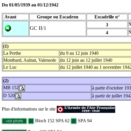
Du 01/05/1939 au
01/12/1942
Avant
Groupe ou Escadron
Escadrille n°
3
GC II/1
4
(1)
La Perthe
du 9 au 12 juin 1940
Montbard, Aulnat, Valensole
du 12 juin au 12 juillet 1940
Le Luc
du 12 juillet 1940 au 1 novembre 194
(2)
MB 152
à partir d'octobre 19
D 520
à partir de juillet 194
Plus d'informations sur le site
Bloch 152 SPA 62
SPA 94