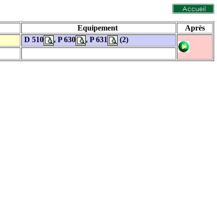
Equipement
Après
D 510
, P 630
, P 631
(2)