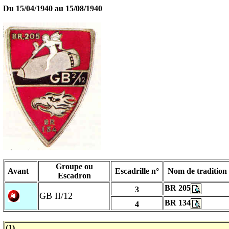
Du 15/04/1940 au
15/08/1940
Groupe ou
Avant
Escadrille n°
Nom de tradition
Escadron
BR 205
3
GB II/12
BR 134
4
(1)