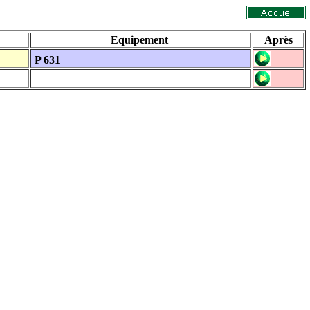
Equipement
Après
P 631