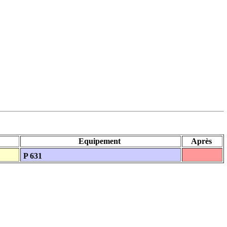
Equipement
Après
P 631