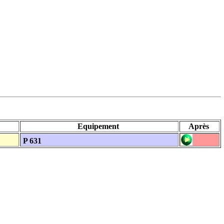
Equipement
Après
P 631