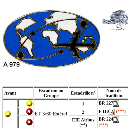
Escadron ou
Nom de
Avant
Escadrille n°
Groupe
tradition
BR 227
1
F 110
(***)
2
ET 3/60 Estérel
BR 224
EIE Airbus
(**)
(***)