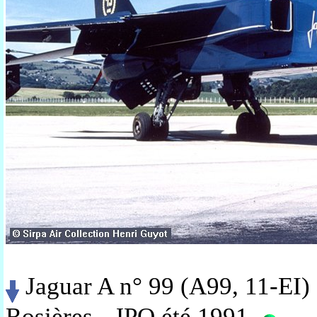
Jaguar A n° 99 (A99, 11-EI) 
Rosières - JPO été 1991.