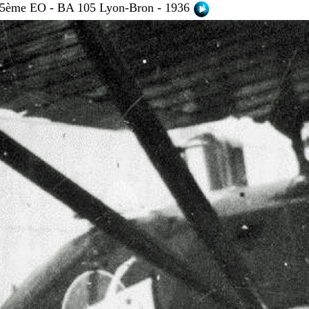
 35ème EO - BA 105 Lyon-Bron
- 1936