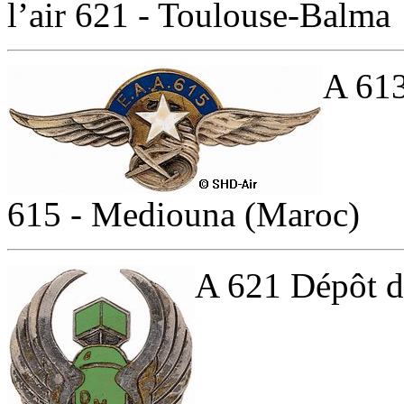
l’air 621 - Toulouse-Balma
A 613
615 - Mediouna (Maroc)
A 621 Dépôt d