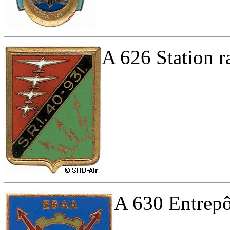
A 626 Station r
A 630 Entrepô