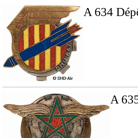
A 634 Dépô
A 635