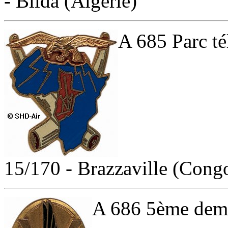
- Blida (Algérie)
A 685 Parc t
15/170 - Brazzaville (Cong
A 686 5ème demi-b