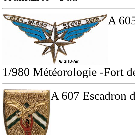
A 605
1/980 Météorologie -Fort de
A 607 Escadron d