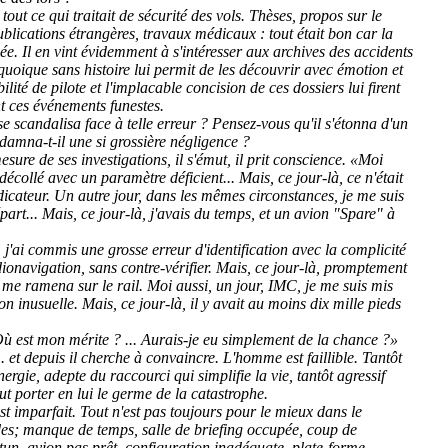
tout ce qui traitait de sécurité des vols. Thèses, propos sur le
blications étrangères, travaux médicaux : tout était bon car la
sée. Il en vint évidemment à s'intéresser aux archives des accidents
quoique sans histoire lui permit de les découvrir avec émotion et
ilité de pilote et l'implacable concision de ces dossiers lui firent
t ces événements funestes.
se scandalisa face à telle erreur ? Pensez-vous qu'il s'étonna d'un
damna-t-il une si grossière négligence ?
sure de ses investigations, il s'émut, il prit conscience. «Moi
i décollé avec un paramètre déficient... Mais, ce jour-là, ce n'était
icateur. Un autre jour, dans les mêmes circonstances, je me suis
part... Mais, ce jour-là, j'avais du temps, et un avion "Spare" à
, j'ai commis une grosse erreur d'identification avec la complicité
onavigation, sans contre-vérifier. Mais, ce jour-là, promptement
 me ramena sur le rail. Moi aussi, un jour, IMC, je me suis mis
n inusuelle. Mais, ce jour-là, il y avait au moins dix mille pieds
«Où est mon mérite ? ... Aurais-je eu simplement de la chance ?»
.. et depuis il cherche à convaincre. L'homme est faillible. Tantôt
rgie, adepte du raccourci qui simplifie la vie, tantôt agressif
eut porter en lui le germe de la catastrophe.
t imparfait. Tout n'est pas toujours pour le mieux dans le
es; manque de temps, salle de briefing occupée, coup de
un, avion pas prêt, configuration inadéquate, plate-forme