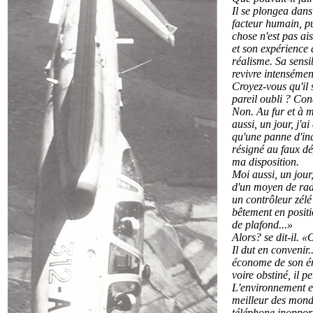
Il se plongea dans 
facteur humain, pu
chose n'est pas ai
et son expérience 
réalisme. Sa sensib
revivre intensémen
Croyez-vous qu'il 
pareil oubli ? Con
Non. Au fur et à me
aussi, un jour, j'a
qu'une panne d'ind
résigné au faux dé
ma disposition.
Moi aussi, un jour
d'un moyen de radi
un contrôleur zélé
bêtement en positio
de plafond...»
Alors? se dit-il. 
Il dut en convenir.
économe de son éne
voire obstiné, il p
L'environnement es
meilleur des mond
téléphone inopport