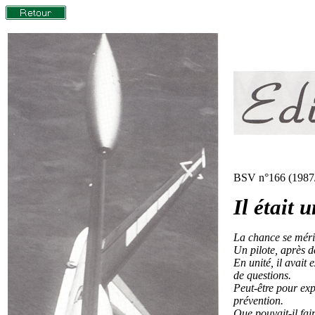
BSV n°166 (1987
Il était 
La chance se mérit
Un pilote, après d
En unité, il avait
de questions.
Peut-être pour exp
prévention.
Que pouvait-il fair