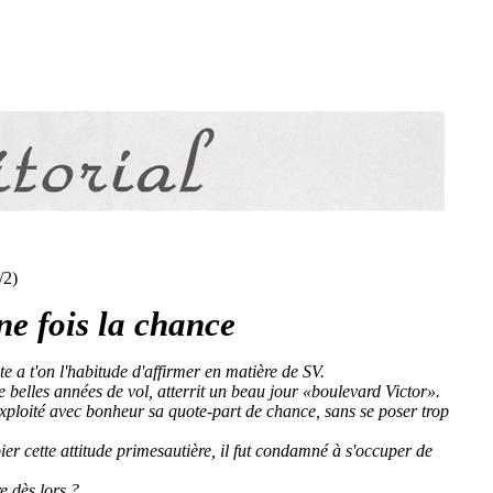
/2)
une fois la chance
e a t'on l'habitude d'affirmer en matière de SV.
e belles années de vol, atterrit un beau jour «boulevard Victor».
 exploité avec bonheur sa quote-part de chance, sans se poser trop
ier cette attitude primesautière, il fut condamné à s'occuper de
e dès lors ?