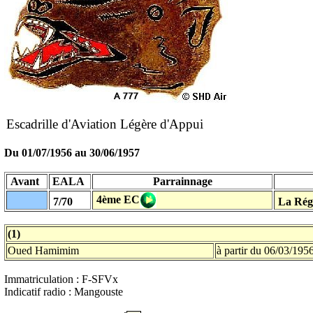
Escadrille d'Aviation Légère d'Appui
Du
01/07/1956
au 30/06/1957
Avant
EALA
Parrainnage
4ème EC
7/70
La Régh
(1)
Oued Hamimim
à partir du 06/03/195
Immatriculation : F-SFVx
Indicatif radio : Mangouste