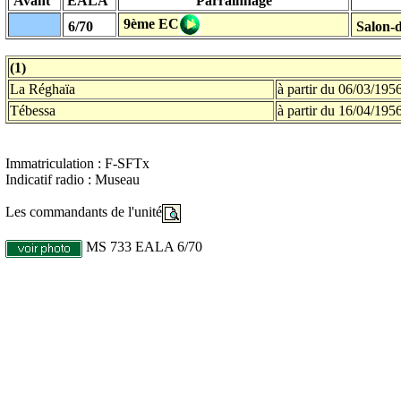
Avant
EALA
Parrainnage
9ème EC
6/70
Salon-d
(1)
La Réghaïa
à partir du 06/03/195
Tébessa
à partir du 16/04/195
Immatriculation : F-SFTx
Indicatif radio : Museau
Les commandants de l'unité
MS 733 EALA 6/70