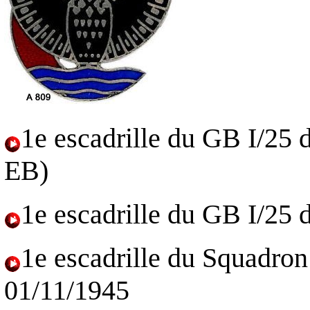
1e escadrille du GB I/25
EB)
1e escadrille du GB I/25
1e escadrille du
Squadron
01/11/1945