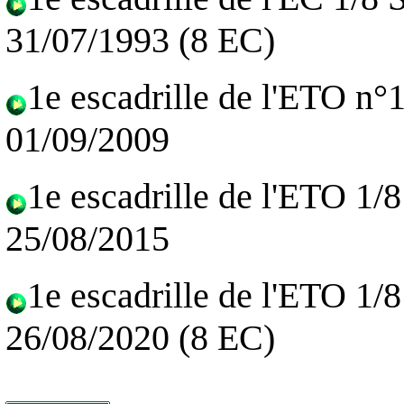
31/07/1993 (8 EC)
1e escadrille de l'ETO n°
01/09/2009
1e escadrille de l'ETO 1/
25/08/2015
1e escadrille de l'ETO 1/
26/08/2020 (8 EC)