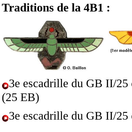
Traditions de la 4B1 :
3e escadrille du GB II/2
(25 EB)
3e escadrille du GB II/25