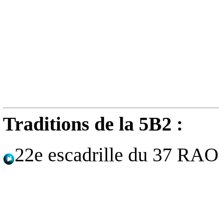
Traditions de la 5B2 :
22e escadrille du 37 RAO