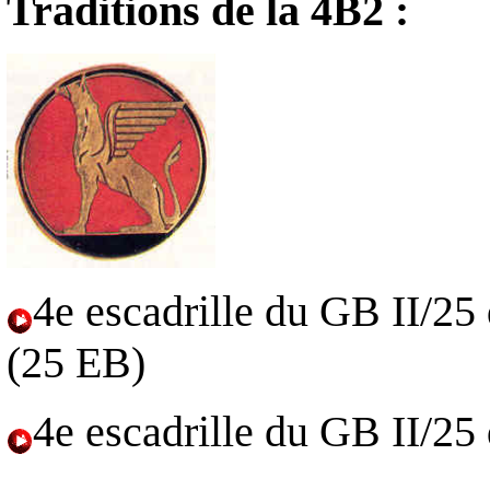
Traditions de la 4B2 :
4e escadrille du GB II/2
(25 EB)
4e escadrille du GB II/25