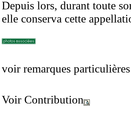
Depuis lors, durant toute so
elle conserva cette appellat
voir remarques particulière
Voir Contribution