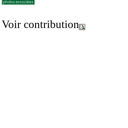
Voir contribution