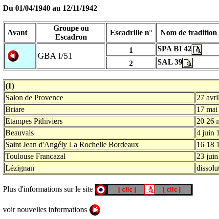
Du 01/04/1940 au
12/11/1942
Groupe ou
Avant
Escadrille n°
Nom de tradition
Escadron
SPA BI 42
1
GBA I/51
SAL 39
2
(1)
Salon de Provence
27 avri
Briare
17 mai
Etampes Pithiviers
20 26 
Beauvais
4 juin 
Saint Jean d'Angély La Rochelle Bordeaux
16 18 
Toulouse Francazal
23 jui
Lézignan
dissol
Plus d'informations sur le site
voir nouvelles informations