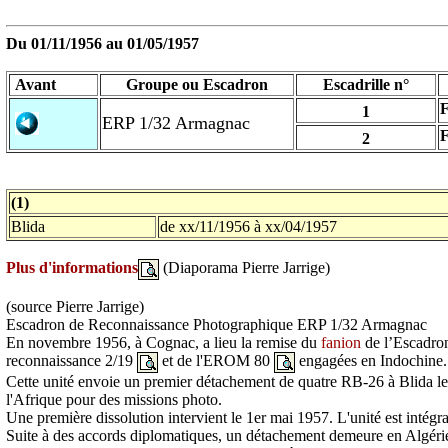
Du 01/11/1956 au
01/05/1957
Avant
Groupe ou Escadron
Escadrille n°
F
1
ERP 1/32 Armagnac
F
2
(1)
Blida
de xx/11/1956 à xx/04/1957
Plus d'informations
(Diaporama Pierre Jarrige)
(source Pierre Jarrige)
Escadron de Reconnaissance Photographique ERP 1/32 Armagnac
En novembre 1956, à Cognac, a lieu la remise du
fanion
de l’Escadron
reconnaissance 2/19
et de l'EROM 80
engagées en Indochine.
Cette unité envoie un premier détachement de quatre RB-26 à Blida le 1
l'Afrique pour des missions photo.
Une première dissolution intervient le 1er mai 1957. L'unité est intégr
Suite à des accords diplomatiques, un détachement demeure en Algérie j