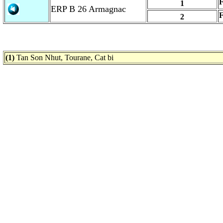
F
1
ERP B 26 Armagnac
F
2
(1)
Tan Son Nhut, Tourane, Cat bi