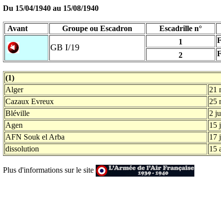
Du 15/04/1940
au
15/08/1940
Avant
Groupe ou Escadron
Escadrille n°
F
1
GB I/19
F
2
(1)
Alger
21 
Cazaux Evreux
25 
Bléville
2 j
Agen
15 
AFN Souk el Arba
17 
dissolution
15 
Plus d'informations sur le site