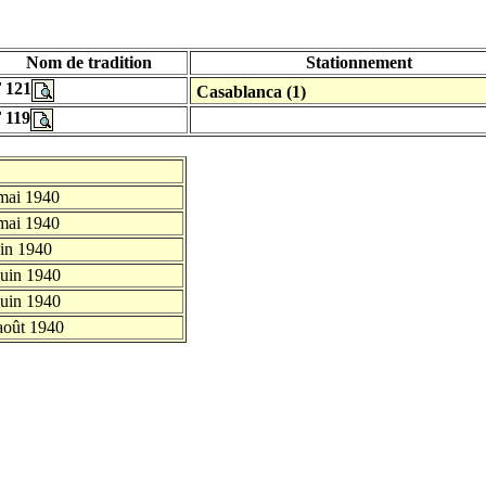
Nom de tradition
Stationnement
 121
Casablanca (1)
 119
mai 1940
mai 1940
uin 1940
juin 1940
juin 1940
août 1940