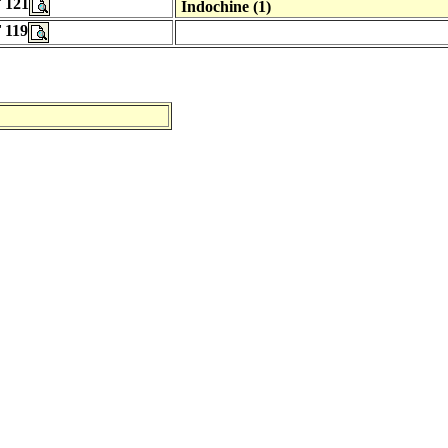
 121
Indochine (1)
 119