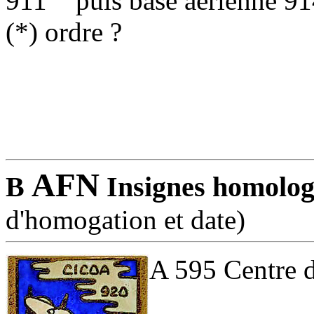
911
puis base aérienne 91
(*) ordre ?
AFN
B
Insignes homolo
d'homogation et date)
A 595 Centre d