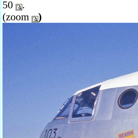
50
.
(zoom
)