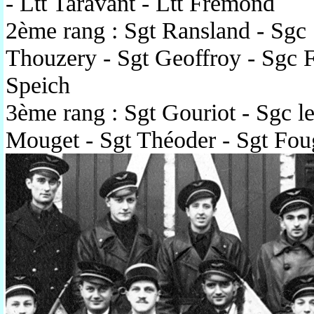
- Ltt Taravant - Ltt Frémond
2ème rang : Sgt Ransland - Sgc
Thouzery - Sgt Geoffroy - Sgc F
Speich
3ème rang : Sgt Gouriot - Sgc l
Mouget - Sgt Théoder - Sgt Foug