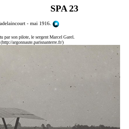
SPA 23
Vadelaincourt - mai 1916.
tu par son pilote, le sergent Marcel Garel.
ttp://argonnaute.parisnanterre.fr/)