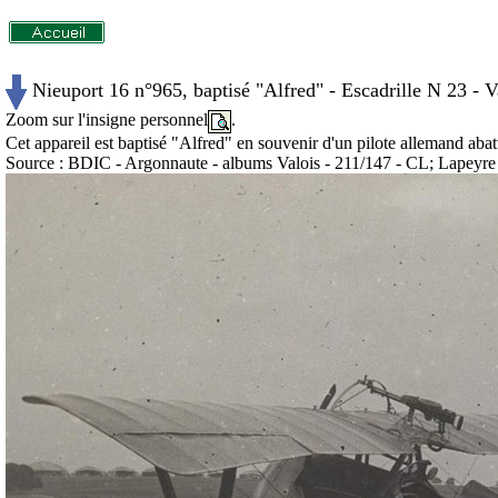
Nieuport 16 n°965, baptisé "Alfred" - Escadrille N 23 - 
Zoom sur l'insigne personnel
.
Cet appareil est baptisé "Alfred" en souvenir d'un pilote allemand abat
Source : BDIC - Argonnaute - albums Valois - 211/147 - CL; Lapeyre (h