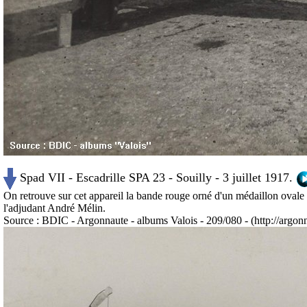
Spad VII - Escadrille SPA 23 - Souilly - 3 juillet 1917.
On retrouve sur cet appareil la bande rouge orné d'un médaillon ovale c
l'adjudant André Mélin.
Source : BDIC - Argonnaute - albums Valois - 209/080 - (http://argonna