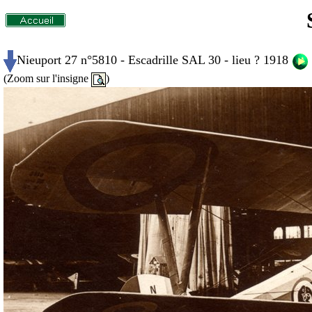
Nieuport 27 n°5810 - Escadrille SAL 30 - lieu ? 1918
(Zoom sur l'insigne
)