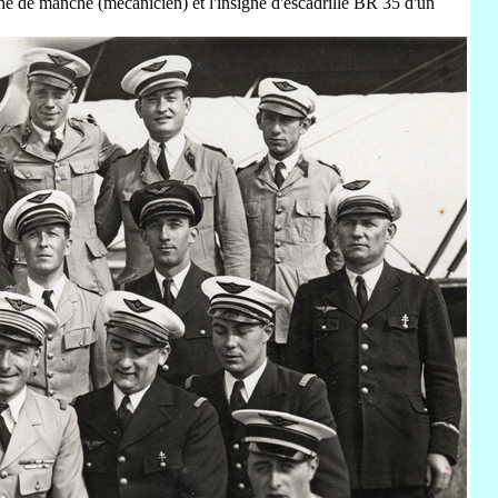
signe de manche (mécanicien) et l'insigne d'escadrille BR 35 d'un