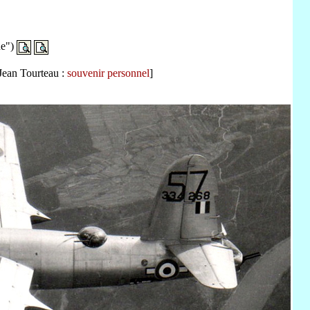
ne")
Jean Tourteau :
souvenir personnel
]