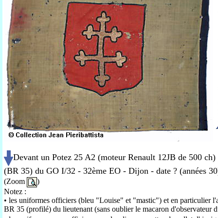
Devant un Potez 25 A2 (moteur Renault 12JB de 500 ch) o
(BR 35) du GO I/32 - 32ème EO - Dijon - date ? (années 3
(Zoom
)
Notez :
• les uniformes officiers (bleu "Louise" et "mastic") et en particulier l'a
BR 35 (profilé) du lieutenant (sans oublier le macaron d'observateur