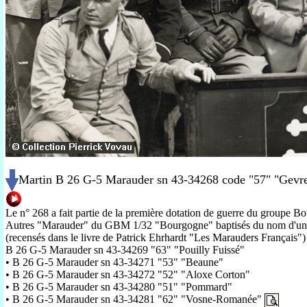
Martin B 26 G-5 Marauder sn 43-34268 code "57" "Gev
Le n° 268 a fait partie de la première dotation de guerre du groupe B
Autres "Marauder" du GBM 1/32 "Bourgogne" baptisés du nom d'un 
(recensés dans le livre de Patrick Ehrhardt "Les Marauders Français")
B 26 G-5 Marauder sn 43-34269 "63" "Pouilly Fuissé"
• B 26 G-5 Marauder sn 43-34271 "53" "Beaune"
• B 26 G-5 Marauder sn 43-34272 "52" "Aloxe Corton"
• B 26 G-5 Marauder sn 43-34280 "51" "Pommard"
• B 26 G-5 Marauder sn 43-34281 "62" "Vosne-Romanée"