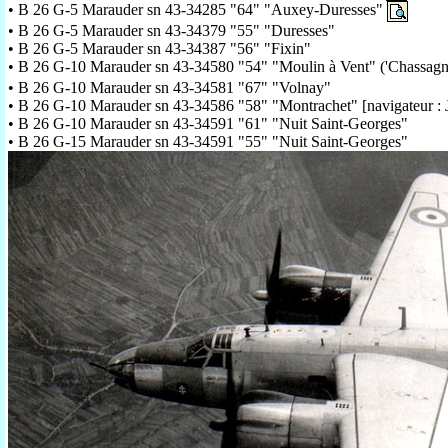
• B 26 G-5 Marauder sn 43-34285 "64" "Auxey-Duresses"
• B 26 G-5 Marauder sn 43-34379 "55" "Duresses"
• B 26 G-5 Marauder sn 43-34387 "56" "Fixin"
• B 26 G-10 Marauder sn 43-34580 "54" "Moulin à Vent" ('Chassag
• B 26 G-10 Marauder sn 43-34581 "67" "Volnay"
• B 26 G-10 Marauder sn 43-34586 "58" "Montrachet" [navigateur : 
• B 26 G-10 Marauder sn 43-34591 "61" "Nuit Saint-Georges"
• B 26 G-15 Marauder sn 43-34591 "55" "Nuit Saint-Georges"