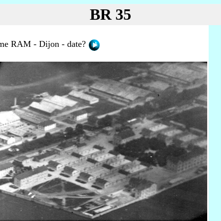
BR 35
ème RAM - Dijon - date?