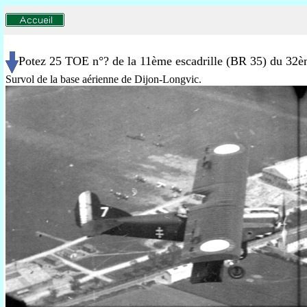
Potez 25 TOE n°? de la 11ème escadrille (BR 35) du 32
Survol de la base aérienne de Dijon-Longvic.