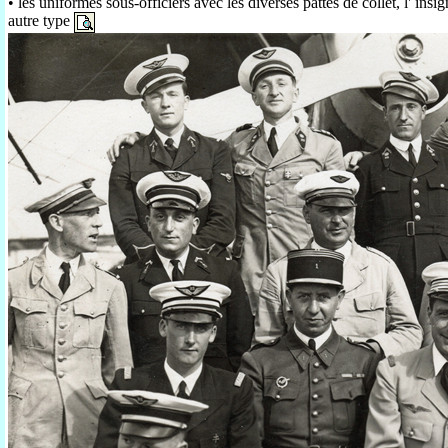
• les uniformes sous-officiers avec les diverses pattes de collet, l' in
autre type