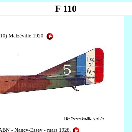
F 110
10) Malzéville 1920.
ABN - Nancy-Essey - mars 1928.