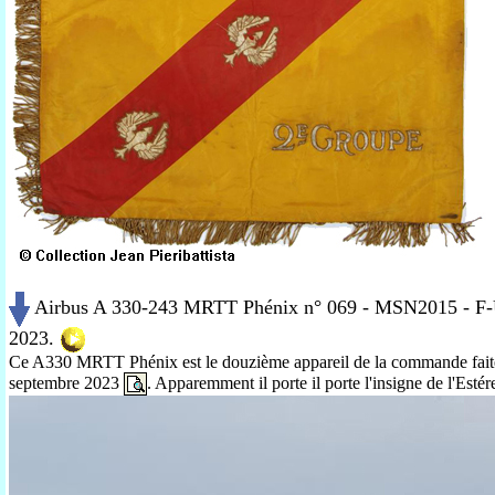
Airbus A 330-243 MRTT Phénix n° 069 - MSN2015 - F
2023.
Ce A330 MRTT Phénix est le douzième appareil de la commande faite à
septembre 2023
. Apparemment il porte il porte l'insigne de l'Estére