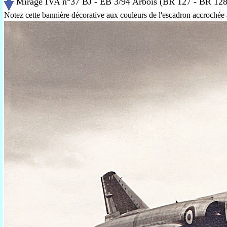
Mirage IVA n°37 BJ - EB 3/94 Arbois (BR 127 - BR 128)
Notez cette bannière décorative aux couleurs de l'escadron accrochée à 