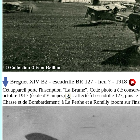
Breguet XIV B2 - escadrille BR 127 - lieu ? - 1918
Cet appareil porte l'inscription "La Brume". Cette photo a été conser
octobre 1917 (école d'Etampes)
- affecté à l'escadrille 127, puis l
Chasse et de Bombardement) à La Perthe et à Romilly
(zoom sur l'ins