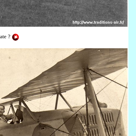
date ?