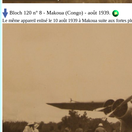
Bloch 120 n° 8 - Makoua (Congo) - août 1939.
Le même appareil enlisé le 10 août 1939 à Makoua suite aux fortes plu