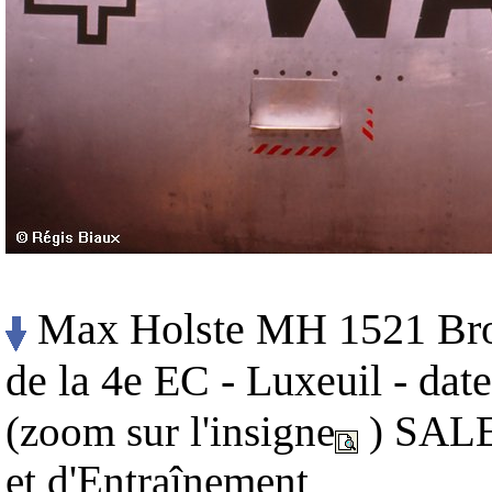
Max Holste MH 1521 Bro
de la 4e EC - Luxeuil - dat
(zoom sur l'insigne
) SALE 
et d'Entraînement