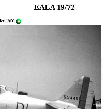
EALA 19/72
llet 1960
.