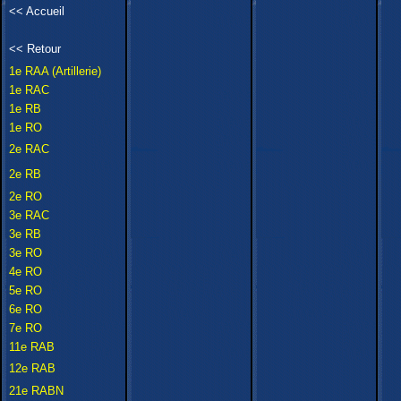
<<
Accueil
<<
Retour
1e RAA (Artillerie)
1e RAC
1e RB
1e RO
2e RAC
2e RB
2e RO
3e RAC
3e RB
3e RO
4e RO
5e RO
6e RO
7e RO
11e RAB
12e RAB
21e RABN