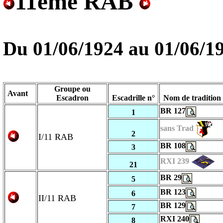
11ème RAB
Du 01/06/1924 au
01/06/1
Groupe ou
Avant
Escadron
Escadrille n°
Nom de tradition
BR 127
1
sans Trad
2
I/11 RAB
BR 108
3
RXI 239
21
BR 29
5
BR 123
6
II/11 RAB
BR 129
7
RXI 240
8