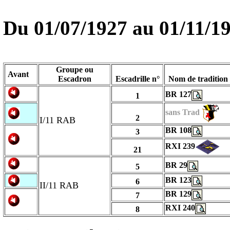
Du
01/07/1927
au
01/11/1
Groupe ou
Avant
Escadron
Escadrille n°
Nom de tradition
BR 127
1
sans Trad
2
I/11 RAB
BR 108
3
RXI 239
21
BR 29
5
BR 123
6
II/11 RAB
BR 129
7
RXI 240
8