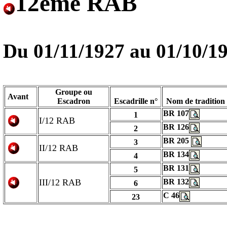
12ème RAB
Du 01/11/1927 au
01/10/1
Groupe ou
Avant
Escadron
Escadrille n°
Nom de tradition
BR 107
1
I/12 RAB
BR 126
2
BR 205
3
II/12 RAB
BR 134
4
BR 131
5
III/12 RAB
BR 132
6
C 46
23