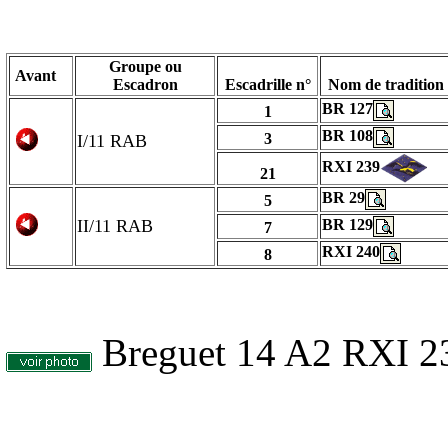
Groupe ou
Avant
Escadron
Escadrille n°
Nom de tradition
BR 127
1
BR 108
3
I/11 RAB
RXI 239
21
BR 29
5
II/11 RAB
BR 129
7
RXI 240
8
Breguet 14 A2 RXI 23