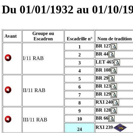
Du
01/01/1932
au
01/10/1
Groupe ou
Avant
Escadron
Escadrille n°
Nom de tradition
BR 127
1
BR 44
2
I/11 RAB
LET 465
3
BR 108
4
BR 29
5
BR 123
6
II/11 RAB
BR 129
7
RXI 240
8
BR 128
9
BR 66
10
III/11 RAB
RXI 239
24