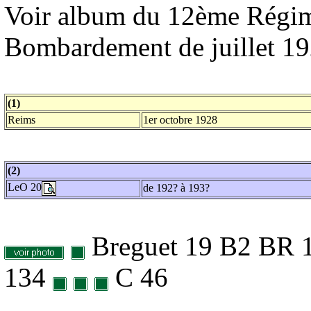
Voir album du 12ème Régim
Bombardement de juillet 1
(1)
Reims
1er octobre 1928
(2)
LeO 20
de 192? à 193?
Breguet 19 B2 BR 
134
C 46