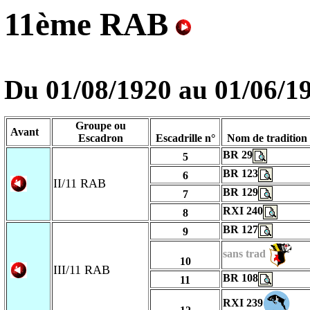
11ème RAB
Du 01/08/1920 au
01/06/1
Groupe ou
Avant
Escadron
Escadrille n°
Nom de tradition
BR 29
5
BR 123
6
II/11 RAB
BR 129
7
RXI 240
8
BR 127
9
sans trad
10
III/11 RAB
BR 108
11
RXI 239