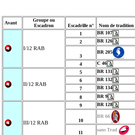
Groupe ou
Avant
Escadron
Escadrille n°
Nom de tradition
BR 107
1
BR 126
2
I/12 RAB
BR 205
3
C 46
4
BR 131
5
BR 132
6
II/12 RAB
BR 134
7
BR 9
8
BR 128
9
BR 66
10
III/12 RAB
sans Trad
11