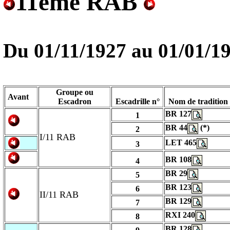
11ème RAB
Du
01/11/1927
au
01/01/1
Groupe ou
Avant
Escadron
Escadrille n°
Nom de tradition
BR 127
1
BR 44
(*)
2
I/11 RAB
LET 465
3
BR 108
4
BR 29
5
BR 123
6
II/11 RAB
BR 129
7
RXI 240
8
BR 128