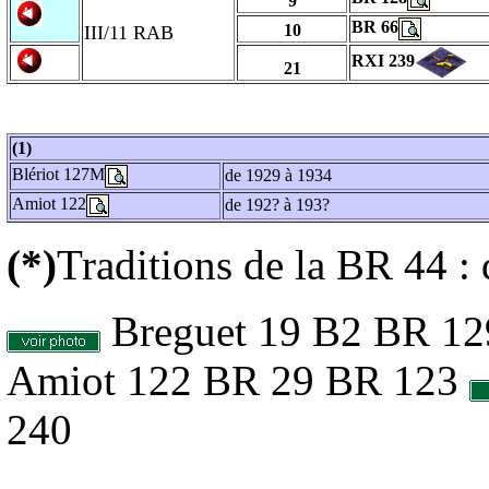
9
BR 66
10
III/11 RAB
RXI 239
21
(1)
Blériot 127M
de 1929 à 1934
Amiot 122
de 192? à 193?
(*)
Traditions de la BR 44 : 
Breguet 19 B2 BR 1
Amiot 122 BR 29 BR 123
240