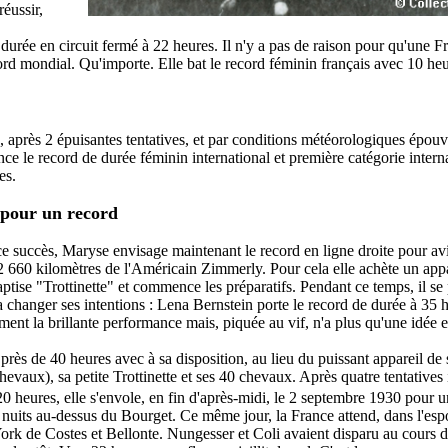
réussir,
urée en circuit fermé à 22 heures. Il n'y a pas de raison pour qu'une Fr
ord mondial. Qu'importe. Elle bat le record féminin français avec 10 he
, après 2 épuisantes tentatives, et par conditions météorologiques épouva
ce le record de durée féminin international et première catégorie intern
es.
 pour un record
 succès, Maryse envisage maintenant le record en ligne droite pour avio
 2 660 kilomètres de l'Américain Zimmerly. Pour cela elle achète un app
ptise "Trottinette" et commence les préparatifs. Pendant ce temps, il se
 changer ses intentions : Lena Bernstein porte le record de durée à 35
ment la brillante performance mais, piquée au vif, n'a plus qu'une idée e
ir près de 40 heures avec à sa disposition, au lieu du puissant appareil d
evaux), sa petite Trottinette et ses 40 chevaux. Après quatre tentatives
0 heures, elle s'envole, en fin d'après-midi, le 2 septembre 1930 pour 
 nuits au-dessus du Bourget. Ce même jour, la France attend, dans l'espoi
York de Costes et Bellonte. Nungesser et
Coli
avaient disparu au cours d