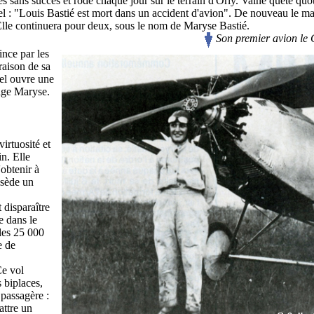
es sans succès et rôde chaque jour sur le terrain d'Orly. Vaine quête quo
el : "Louis Bastié est mort dans un accident d'avion". De nouveau le ma
. Elle continuera pour deux, sous le nom de Maryse Bastié.
_____________________________________
Son premier avion le
ince par les
raison de sa
iel ouvre une
gage Maryse.
irtuosité et
n. Elle
'obtenir à
ssède un
 disparaître
e dans le
 les 25 000
e
de
e vol
s biplaces,
passagère :
attre un