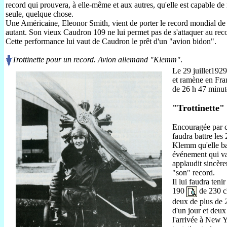
record qui prouvera, à elle-même et aux autres, qu'elle est capable de 
seule, quelque chose.
Une Américaine, Eleonor Smith, vient de porter le record mondial de d
autant. Son vieux Caudron 109 ne lui permet pas de s'attaquer au rec
Cette performance lui vaut de Caudron le prêt d'un "avion bidon".
Trottinette pour un record. Avion allemand "Klemm"
.
Le 29 juillet1929
et ramène en Fran
de 26 h 47 minut
"Trottinette"
Encouragée par ce
faudra battre les
Klemm
qu'elle
ba
événement qui va
applaudit sincère
"son" record.
Il lui faudra ten
190
de 230 ch
deux de plus de 2
d'un jour et deux
l'arrivée à New 