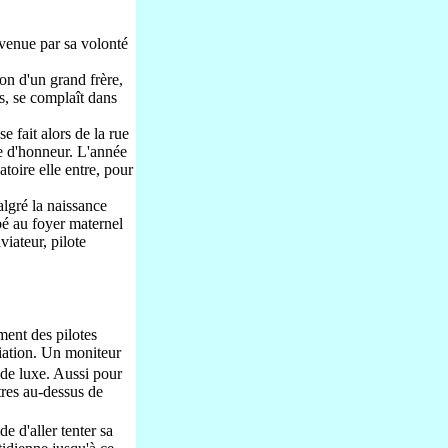
evenue par sa volonté
ion d'un grand frère,
ts, se complaît dans
 fait alors de la rue
ue d'honneur. L'année
atoire elle entre, pour
lgré la naissance
bé au foyer maternel
iateur, pilote
ment des pilotes
iation. Un moniteur
t de luxe. Aussi pour
tres au-dessus de
e d'aller tenter sa