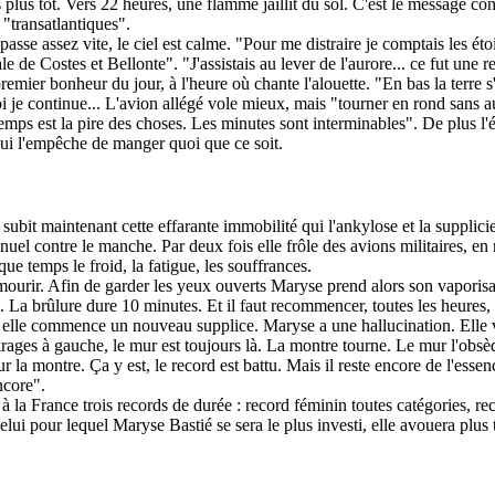
ns plus tôt. Vers 22 heures, une flamme jaillit du sol. C'est le message c
 "transatlantiques".
asse assez vite, le ciel est calme. "Pour me distraire je comptais les étoi
le de Costes et Bellonte". "J'assistais au lever de l'aurore... ce fut une 
remier bonheur du jour, à l'heure où chante l'alouette. "En bas la terre s'
je continue... L'avion allégé vole mieux, mais "tourner en rond sans au
 temps est la pire des choses. Les minutes sont interminables". De plus 
 qui l'empêche de manger quoi que ce soit.
ubit maintenant cette effarante immobilité qui l'ankylose et la supplici
inuel contre le manche. Par deux fois elle frôle des avions militaires, e
que temps le froid, la fatigue, les souffrances.
mourir. Afin de garder les yeux ouverts Maryse prend alors son vaporisat
. La brûlure dure 10 minutes. Et il faut recommencer, toutes les heures, 
ec elle commence un nouveau supplice. Maryse a une hallucination. Elle v
 virages à gauche, le mur est toujours là. La montre tourne. Le mur l'obsè
r la montre. Ça y est, le record est battu. Mais il reste encore de l'essen
ncore".
à la France trois records de durée : record féminin toutes catégories, re
ui pour lequel Maryse Bastié se sera le plus investi, elle avouera plus ta