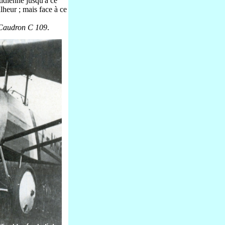
tidienne jusqu'à ce
lheur ; mais face à ce
 Caudron C 109
.