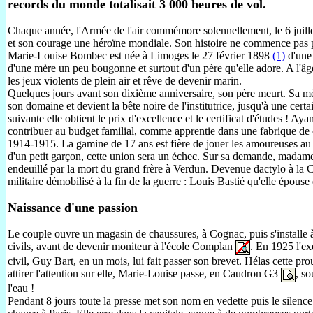
records du monde totalisait 3 000 heures de vol.
Chaque année, l'Armée de l'air commémore solennellement, le 6 juillet
et son courage une héroïne mondiale. Son histoire ne commence pas par l
Marie-Louise Bombec est née à Limoges le 27 février 1898
(1)
d'une 
d'une mère un peu bougonne et surtout d'un père qu'elle adore. A l'âge 
les jeux violents de plein air et rêve de devenir marin.
Quelques jours avant son dixième anniversaire, son père meurt. Sa mère
son domaine et devient la bête noire de l'institutrice, jusqu'à une cert
suivante elle obtient le prix d'excellence et le certificat d'études ! Ay
contribuer au budget familial, comme apprentie dans une fabrique de
1914-1915. La gamine de 17 ans est fière de jouer les amoureuses au b
d'un petit garçon, cette union sera un échec. Sur sa demande, madame
endeuillé par la mort du grand frère à Verdun. Devenue dactylo à la Com
militaire démobilisé à la fin de la guerre : Louis Bastié qu'elle épous
Naissance d'une passion
Le couple ouvre un magasin de chaussures, à Cognac, puis s'installe à
civils, avant de devenir moniteur à l'école
Complan
. En 1925 l'e
civil, Guy Bart, en un mois, lui fait passer son brevet. Hélas cette pro
attirer l'attention sur elle, Marie-Louise passe, en Caudron G3
, s
l'eau !
Pendant 8 jours toute la presse met son nom en vedette puis le silence 