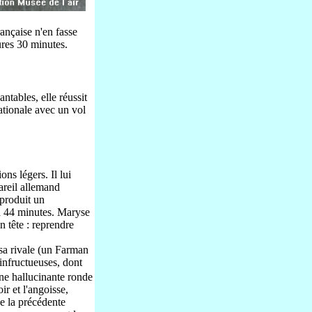
ançaise n'en fasse
ures 30 minutes.
ntables, elle réussit
ationale avec un vol
ns légers. Il lui
areil allemand
 produit un
 h 44 minutes. Maryse
n tête : reprendre
e sa rivale (un Farman
 infructueuses, dont
une hallucinante ronde
r et l'angoisse,
e la précédente