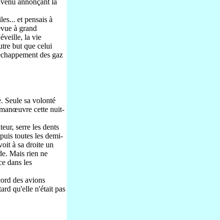
onvenu annonçant la
les... et pensais à
revue à grand
éveille, la vie
tre but que celui
l'échappement des gaz
e. Seule sa volonté
n manœuvre cette nuit-
eur, serre les dents
puis toutes les demi-
oit à sa droite un
de. Mais rien ne
ce dans les
cord des avions
rd qu'elle n'était pas