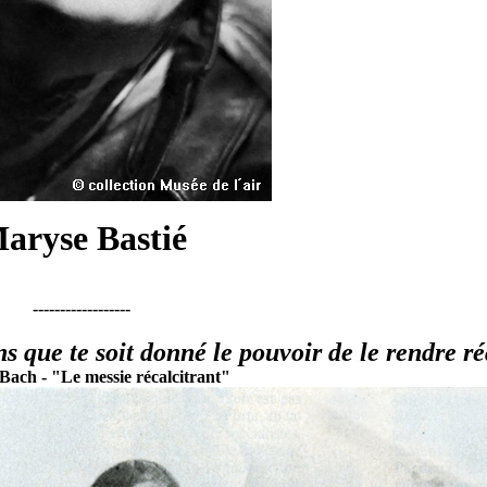
aryse Bastié
------------------
s que te soit donné le pouvoir de le rendre réa
Bach - "Le messie récalcitrant"