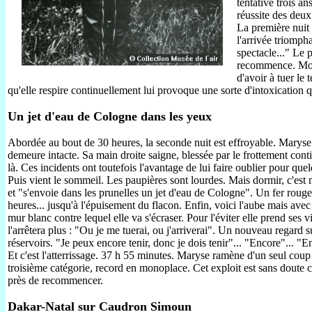
tentative trois a
réussite des deux
La première nuit p
l'arrivée triompha
spectacle..." Le p
recommence. Moi 
d'avoir à tuer le
qu'elle respire continuellement lui provoque une sorte d'intoxication
Un jet d'eau de Cologne dans les yeux
Abordée au bout de 30 heures, la seconde nuit est effroyable. Maryse s
demeure intacte. Sa main droite saigne, blessée par le frottement cont
là. Ces incidents ont toutefois l'avantage de lui faire oublier pour quel
Puis vient le sommeil. Les paupières sont lourdes. Mais dormir, c'est 
et "s'envoie dans les prunelles un jet d'eau de Cologne". Un fer rouge
heures... jusqu'à l'épuisement du flacon. Enfin, voici l'aube mais av
mur blanc contre lequel elle va s'écraser. Pour l'éviter elle prend ses
l'arrêtera plus : "Ou je me tuerai, ou j'arriverai". Un nouveau regard su
réservoirs. "Je peux encore tenir, donc je dois tenir"... "Encore"... "E
Et c'est l'atterrissage. 37 h 55 minutes. Maryse ramène d'un seul coup 
troisième catégorie, record en monoplace. Cet exploit est sans doute cel
près de recommencer.
Dakar-Natal sur Caudron Simoun