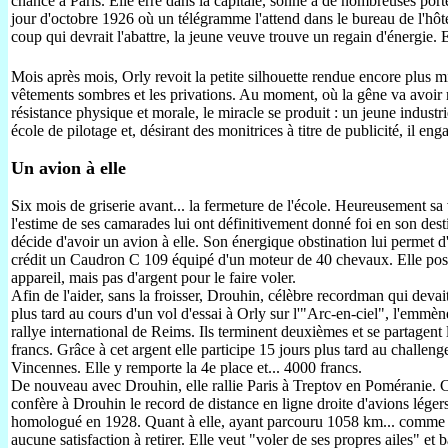
chance à Paris. Elle erre dans la capitale, sonne à de nombreuses port
jour d'octobre 1926 où un télégramme l'attend dans le bureau de l'hôt
coup qui devrait l'abattre, la jeune veuve trouve un regain d'énergie
______________________________________________________
Mois après mois, Orly revoit la petite silhouette rendue encore plus m
vêtements sombres et les privations. Au moment, où la gêne va avoir 
résistance physique et morale, le miracle se produit : un jeune industr
école de pilotage et, désirant des monitrices à titre de publicité, il en
Un avion à elle
Six mois de griserie avant... la fermeture de l'école. Heureusement sa v
l'estime de ses camarades lui ont définitivement donné foi en son desti
décide d'avoir un avion à elle. Son énergique obstination lui permet d
crédit un Caudron C 109 équipé d'un moteur de 40 chevaux. Elle po
appareil, mais pas d'argent pour le faire voler.
Afin de l'aider, sans la froisser,
Drouhin
, célèbre recordman qui devait
plus tard au cours d'un vol d'essai à Orly sur l'"Arc-en-ciel", l'emmèn
rallye international de Reims. Ils terminent deuxièmes et se partagent
francs. Grâce à cet argent elle participe 15 jours plus tard au
challeng
Vincennes. Elle y remporte la 4e place et... 4000 francs.
De nouveau avec
Drouhin
, elle rallie Paris à
Treptov
en Poméranie. C
confère à
Drouhin
le record de distance en ligne droite d'avions léger
homologué en 1928. Quant à elle, ayant parcouru 1058 km... comme 
aucune satisfaction à retirer. Elle veut "voler de ses propres ailes" et b