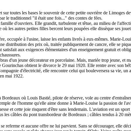
 sur toutes les bases le souvenir de cette petite ouvrière de Limoges d
e traditionnel "il était une fois..." des contes de fées.
famille d'ouvriers. Elle grandit, turbulente et têtue, au milieu de l'affect
où les autres petites filles bercent leurs poupées elle dissèque ses joue
, occupée à l'usine, laisse les enfants livrés à eux-mêmes. Marie-Louise
aine distribution des prix où, traitée publiquement de cancre, elle se piq
ant satisfait aux exigences élémentaires d'un enseignement gratuit et oblig
 chaussures.
ras d'un jeune décorateur en porcelaine. Mais, mariée trop jeune, et ma
 Gourinchas obtient le divorce le 29 mai 1920. Elle rentre avec son bé
pagnie d'électricité, elle rencontre celui qui bouleversera sa vie, un av
e en mai 1922.
 Bordeaux où Louis Bastié, pilote de réserve, vole au centre d'entraîne
xemple de l'homme qu'elle aime donne à Marie-Louise la passion de l'av
uesse et cette joie risquent d'être sans lendemain. L'aviation est un spor
ous les câbles du pont transbordeur de Bordeaux ; câbles tendus à 20 mè
se referme et aucune offre ne lui parvient. Sans se décourager, elle décid