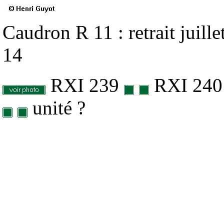
Caudron R 11 : retrait juill
14
RXI 239
RXI
24
unité ?