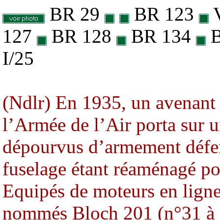
BR 29
BR 123
127
BR 128
BR 134
B
I/25
(Ndlr) En 1935, un avenant
l’Armée de l’Air porta sur 
dépourvus d’armement défens
fuselage étant réaménagé pou
Equipés de moteurs en ligne
nommés Bloch 201 (n°31 à 3