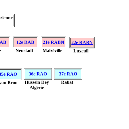
érienne
RAB
12e RAB
21e RABN
22e RABN
z
Neustadt
Malzéville
Luxeuil
36e RAO
37e RAO
35e RAO
Hussein Dey
Rabat
yon Bron
Algérie