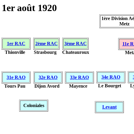
1er août 1920
1ère Division A
Metz
1er RAC
2ème RAC
3ème RAC
11e 
Thionville
Strasbourg
Chateauroux
Met
34e RAO
31e RAO
32e RAO
33e RAO
Le Bourget
L
Tours Pau
Dijon Avord
Mayence
Coloniales
Levant