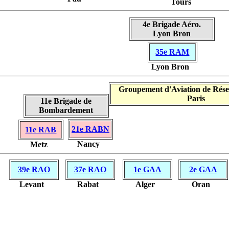
Tours
4e Brigade Aéro.
Lyon Bron
35e RAM
Lyon Bron
Groupement d'Aviation de Rése
Paris
11e Brigade de
Bombardement
21e RABN
11e RAB
Nancy
Metz
39e RAO
37e RAO
1e GAA
2e GAA
Levant
Rabat
Alger
Oran