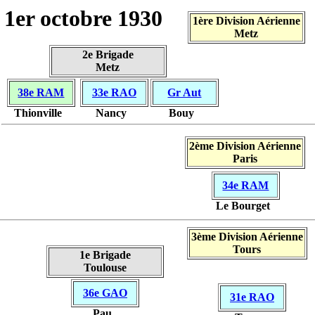
1er octobre 1930
1ère Division Aérienne
Metz
2e Brigade
Metz
38e RAM
33e RAO
Gr Aut
Thionville
Nancy
Bouy
2ème Division Aérienne
Paris
34e RAM
Le Bourget
3ème Division Aérienne
Tours
1e Brigade
Toulouse
36e GAO
31e RAO
Pau