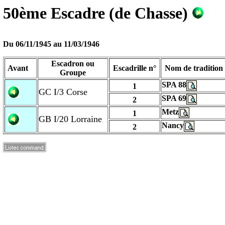
50ème Escadre (de Chasse)
Du 06/11/1945 au
11/03/1946
Escadron ou
Avant
Escadrille n°
Nom de tradition
Groupe
SPA 88
1
GC I/3 Corse
SPA 69
2
Metz
1
GB I/20 Lorraine
Nancy
2