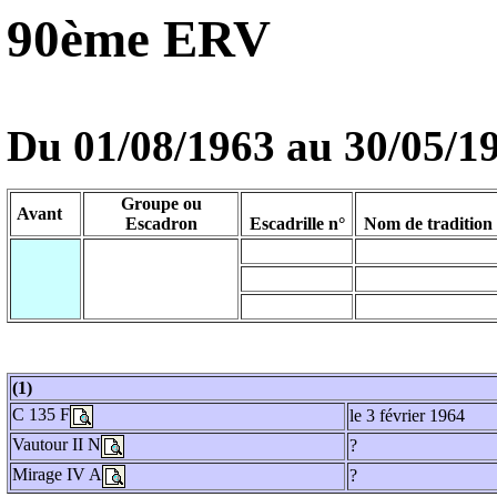
90ème ERV
Du 01/08/1963 au
30/05/1
Groupe ou
Avant
Escadron
Escadrille n°
Nom de tradition
(1)
C 135 F
le 3 février 1964
Vautour II N
?
Mirage IV A
?