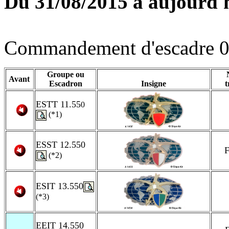
Du 31/08/2015 à aujourd'
Commandement d'escadre 0
Groupe ou
Avant
Escadron
Insigne
t
ESTT 11.55
0
(*1)
ESST 12.550
F
(*2)
ESIT 13.550
(*3)
EEIT 14.550