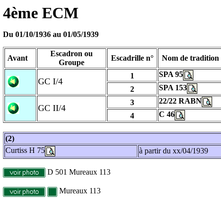
4ème ECM
Du 01/10/1936 au
01/05/1939
Escadron ou
Avant
Escadrille n°
Nom de tradition
Groupe
SPA 95
1
GC I/4
SPA 153
2
22/22 RABN
3
GC II/4
C 46
4
(2)
Curtiss H 75
à partir du xx/04/1939
D 501 Mureaux 113
Mureaux 113