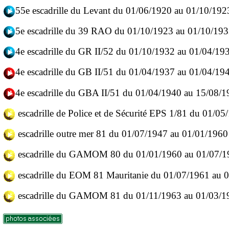
55e escadrille du Levant du 01/06/1920 au 01/10/192
5e escadrille du 39 RAO du 01/10/1923 au 01/10/19
4e escadrille du GR II/52 du 01/10/1932 au 01/04/19
4e escadrille du GB II/51 du 01/04/1937 au 01/04/19
4e escadrille du GBA II/51 du 01/04/1940 au 15/08/
escadrille de Police et de Sécurité EPS 1/81 du 01/0
escadrille outre mer 81 du 01/07/1947 au 01/01/1960 
escadrille du GAMOM 80 du 01/01/1960 au 01/07/19
escadrille du EOM 81 Mauritanie du 01/07/1961 au 0
escadrille du GAMOM 81 du 01/11/1963 au 01/03/19