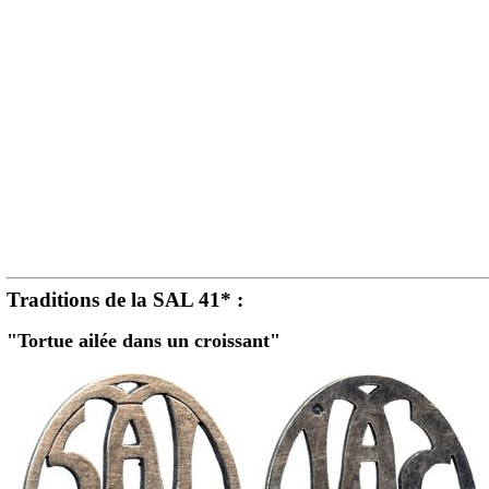
Traditions de la SAL 41* :
"Tortue ailée dans un croissant"