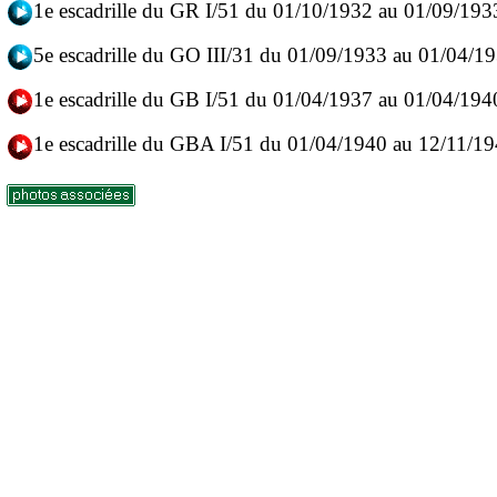
1e escadrille du GR I/51 du 01/10/1932 au 01/09/193
5e escadrille du GO III/31 du 01/09/1933 au 01/04/1
1e escadrille du GB I/51 du 01/04/1937 au 01/04/194
1e escadrille du GBA I/51 du 01/04/1940 au 12/11/1