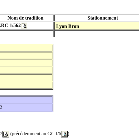
Nom de tradition
Stationnement
ERC 1/562
Lyon Bron
42
12
(précédemment au GC I/6
)