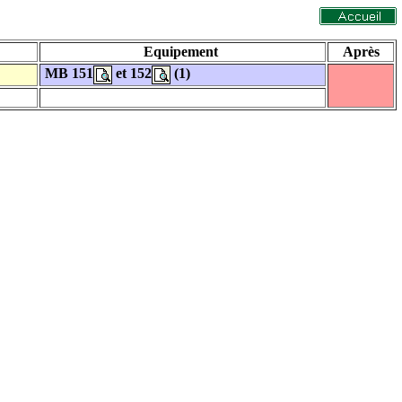
Equipement
Après
MB 151
et 152
(1)