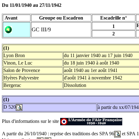
Du 11/01/1940 au
27/11/1942
Avant
Groupe ou Escadron
Escadrille n°
1
GC III/9
2
(1)
Lyon Bron
du 11 janvier 1940 au 17 juin 1940
Vinon, Le Luc
du 18 juin 1940 à août 1940
Salon de Provence
août 1940 au 1er août 1941
Hyères Palyvestre
d'août 1941 à novembre 1942
Bergerac
Dissolution
(1)
D 520
à partir du xx/07/19
Plus d'informations sur le site
A partir du 26/10/1940 : reprise des traditions des SPA 96
et SPA 