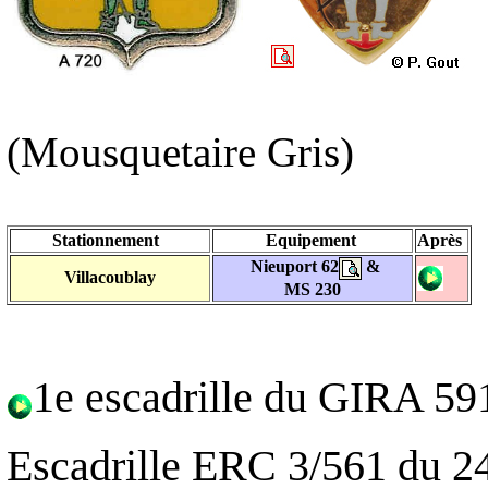
(Mousquetaire Gris)
Stationnement
Equipement
Après
Nieuport 62
&
Villacoublay
MS 230
1e escadrille du GIRA 59
Escadrille ERC 3/561 du 2