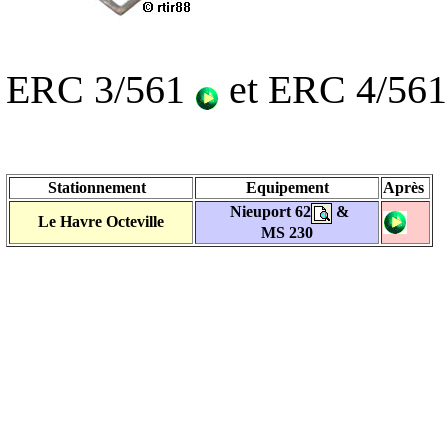
ERC 3/561
et ERC 4/56
Stationnement
Equipement
Après
Nieuport 62
&
Le Havre Octeville
MS 230