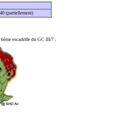
940 (partiellement)
 6ème escadrille du GC III/7 :