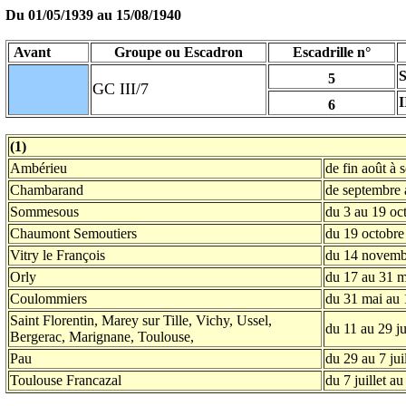
Du 01/05/1939 au
15/08/1940
Avant
Groupe ou Escadron
Escadrille n°
5
GC III/7
I
6
(1)
Ambérieu
de fin août à
Chambarand
de septembre 
Sommesous
du 3 au 19 oc
Chaumont Semoutiers
du 19 octobr
Vitry le François
du 14 novemb
Orly
du 17 au 31 
Coulommiers
du 31 mai au 
Saint Florentin, Marey sur Tille, Vichy, Ussel,
du 11 au 29 j
Bergerac, Marignane, Toulouse,
Pau
du 29 au 7 jui
Toulouse Francazal
du 7 juillet a