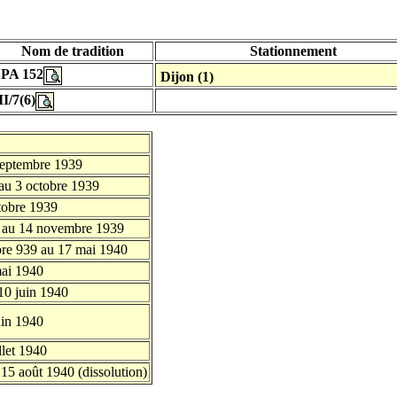
Nom de tradition
Stationnement
SPA 152
Dijon (1)
II/7(6)
 septembre 1939
au 3 octobre 1939
tobre 1939
e au 14 novembre 1939
re 939 au 17 mai 1940
mai 1940
10 juin 1940
uin 1940
llet 1940
u 15 août 1940 (dissolution)