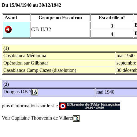
Du 15/04/1940 au
30/12/1942
Avant
Groupe ou Escadron
Escadrille n°
3
GB II/32
4
(1)
Casablanca Médiouna
mai 1940
Opération sur Gilbratar
septembre
Casablanca Camp Cazes (dissolution)
30 décemb
(2)
Douglas DB 7
mai 1940
plus d'informations sur le site
Voir Capitaine Thouvenin de Villaret