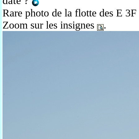
date ?
Rare photo de la flotte des E 3F 
Zoom sur les insignes
.