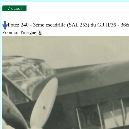
Potez 240 - 3ème escadrille (SAL 253) du GR II/36 - 36
Zoom sur l'insigne