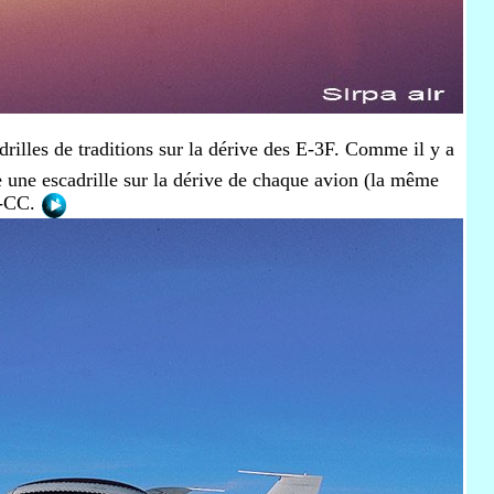
rilles de traditions sur la dérive des E-3F. Comme il y a
dre une escadrille sur la dérive de chaque avion (la même
6-CC.