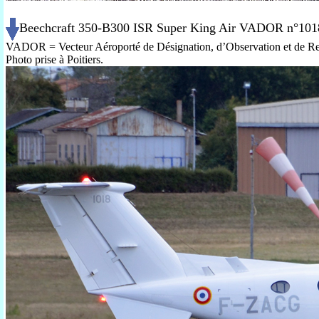
Beechcraft 350-B300 ISR Super King Air VADOR n°1018
VADOR = Vecteur Aéroporté de Désignation, d’Observation et de R
Photo prise à Poitiers.