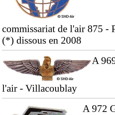
commissariat de l'air 875 - P
(*) dissous en 2008
A 96
l'air - Villacoublay
A 972 G