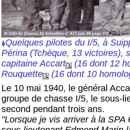
Quelques pilotes du I/5, à Suip
Périna (Tchèque, 13 victoires), 
capitaine Accart
(16 dont 12 h
Rouquette
(16 dont 10 homolog
Le 10 mai 1940, le général Acca
groupe de chasse I/5, le sous-li
second pendant trois ans.
"Lorsque je vis arriver à la SPA 
sous-lieutenant Edmond Marin-la