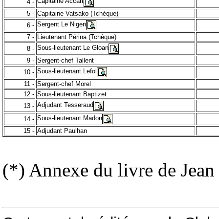
Capitaine Accart
4 -
5 -
Capitaine Vatsako (Tchèque)
Sergent Le Nigen
6 -
7 -
Lieutenant Périna (Tchèque)
Sous-lieutenant Le Gloan
8 -
9 -
Sergent-chef Tallent
Sous-lieutenant Lefol
10 -
11 -
Sergent-chef Morel
12 -
Sous-lieutenant Baptizet
Adjudant Tesseraud
13 -
Sous-lieutenant Madon
14 -
15 -
Adjudant Paulhan
(*) Annexe du livre de Jean