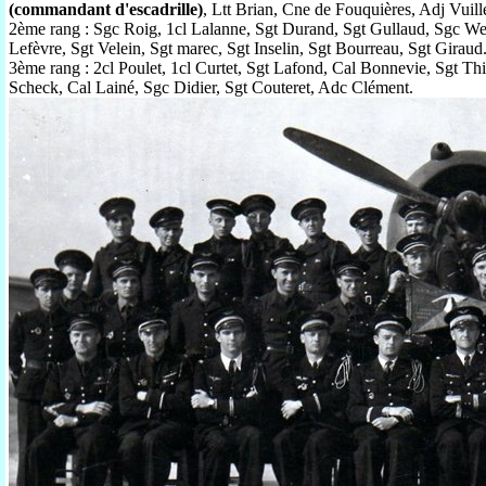
(commandant d'escadrille)
, Ltt Brian, Cne de Fouquières, Adj Vuil
2ème rang : Sgc Roig, 1cl Lalanne, Sgt Durand, Sgt Gullaud, Sgc Wen
Lefèvre, Sgt Velein, Sgt marec, Sgt Inselin, Sgt Bourreau, Sgt Giraud
3ème rang : 2cl Poulet, 1cl Curtet, Sgt Lafond, Cal Bonnevie, Sgt Th
Scheck, Cal Lainé, Sgc Didier, Sgt Couteret, Adc Clément.