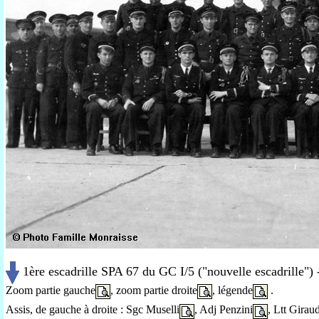
1ère escadrille SPA 67 du GC I/5 ("nouvelle escadrille") -
Zoom partie gauche
, zoom partie droite
, légende
.
Assis, de gauche à droite : Sgc Muselli
, Adj Penzini
, Ltt Girau