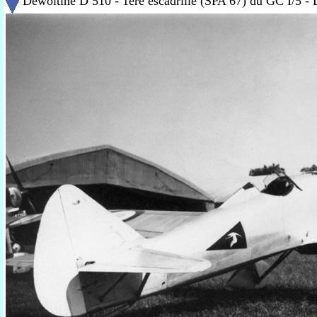
Dewoitine D 510 - 1ère escadrille (SPA 67) du GC I/5 - 