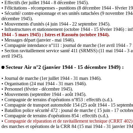
• Effectifs (
ler
juillet 1944 - 8 décembre 1945).
• Félicitations - récompenses - punitions (8 décembre 1944 - février 1
• Sécurité/ contre-espionnage et ses unités rattachées (9 novembre 194
décembre 1945).
• Mouvements d'unités (4 juin 1944 - 22 septembre 1945).
• Infrastructures et stationnement (octobre 1944 - 15 février 1946) : in
1944 - 5 mars 1945) ; Istres et
Rassuën
(octobre 1944).
• Messages départ (janvier - mai 1946).
• Compagnie intendance n°111 : journal de marche (1er avril 1944 - 7
• Section ravitaillement service santé 411 (SRMSS) (11 mai 1944 - 3 avr
avril 1945).
Secteur Air n°2 (janvier 1944 - 15 décembre 1949) :
• Journal de marche (1er juillet 1944 - 31 mars 1946).
• Organisation (24 mai 1944 - 31 mars 1946).
• Personnel (février - décembre 1945).
• Mouvements (septembre 1944 - août 1945).
• Compagnie de terrains d'opérations n°853 : effectifs (s.d.).
• Compagnie de transport automobile 154 (25 août 1944 - 15 septembre 1
• Bataillon police sécurité 472 :
jounal
de marche ( 15 juin - 17 octobre 
• Compagnie de terrains d'opérations 854 : effectifs (s.d.).
•
Compagnie de réparation et de ravitaillement technique (CRRT 402
des marches et opérations de la CRR 84 (15 mai 1944 - 31 janvier 194