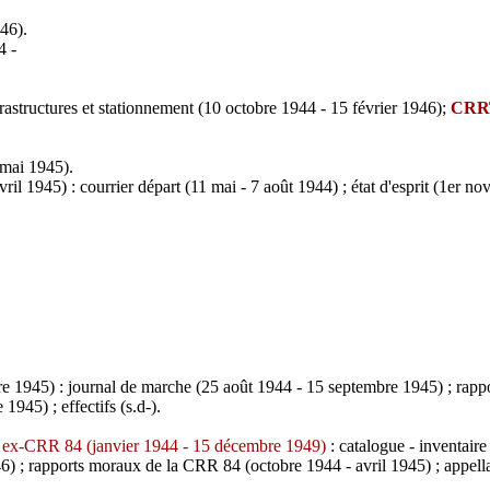
946).
4 -
frastructures et stationnement (10 octobre 1944 - 15 février 1946);
CRRT
 mai 1945).
il 1945) : courrier départ (11 mai - 7 août 1944) ; état d'esprit (1er n
945) : journal de marche (25 août 1944 - 15 septembre 1945) ; rapport s
1945) ; effectifs (
s.d
-).
) ex-CRR 84 (janvier 1944 - 15 décembre 1949)
: catalogue - inventair
6) ; rapports moraux de la CRR 84 (octobre 1944 - avril 1945) ; appell