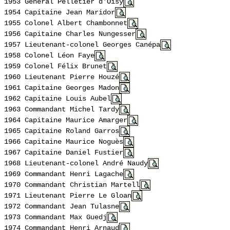
1953 Général Pelletier d'Oisy
1954 Capitaine Jean Maridor
1955 Colonel Albert Chambonnet
1956 Capitaine Charles Nungesser
1957 Lieutenant-colonel
Georges Canépa
1958 Colonel Léon Faye
1959 Colonel Félix Brunet
1960 Lieutenant Pierre Houzé
1961 Capitaine Georges Madon
1962 Capitaine Louis Aubel
1963 Commandant
Michel Tardy
1964 Capitaine Maurice Amarger
1965 Capitaine Roland Garros
1966 Capitaine Maurice Noguès
1967 Capitaine Daniel Fustier
1968 Lieutenant-colonel André Naudy
1969 Commandant Henri Lagache
1970 Commandant Christian Martell
1971 Lieutenant Pierre Le Gloan
1972 Commandant Jean Tulasne
1973 Commandant Max Guedj
1974 Commandant
Henri Arnaud