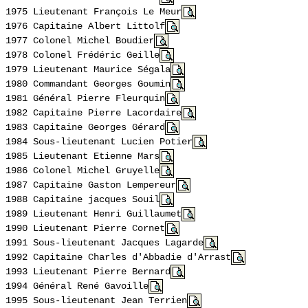
1975 Lieutenant François Le Meur
1976 Capitaine Albert Littolf
1977 Colonel Michel Boudier
1978 Colonel Frédéric Geille
1979 Lieutenant Maurice Ségala
1980 Commandant Georges Goumin
1981 Général Pierre Fleurquin
1982 Capitaine Pierre Lacordaire
1983 Capitaine Georges Gérard
1984 Sous-lieutenant
Lucien Potier
1985 Lieutenant Etienne Mars
1986 Colonel Michel Gruyelle
1987 Capitaine Gaston Lempereur
1988 Capitaine jacques Souil
1989 Lieutenant Henri Guillaumet
1990 Lieutenant
Pierre Cornet
1991 Sous-lieutenant
Jacques Lagarde
1992 Capitaine Charles d'Abbadie d'Arrast
1993 Lieutenant Pierre Bernard
1994 Général René Gavoille
1995 Sous-lieutenant Jean Terrien