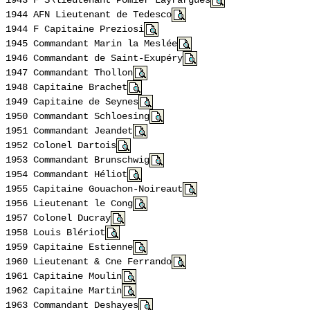
1943 F S\lieutenant
Pomier
Layrargues
1944 AFN Lieutenant de
Tedesco
1944 F Capitaine
Preziosi
1945 Commandant Marin la
Meslée
1946 Commandant de Saint-Exupéry
1947 Commandant
Thollon
1948 Capitaine Brachet
1949 Capitaine de
Seynes
1950 Commandant
Schloesing
1951 Commandant
Jeandet
1952 Colonel Dartois
1953 Commandant
Brunschwig
1954 Commandant
Héliot
1955 Capitaine
Gouachon
-
Noireaut
1956 Lieutenant le
Cong
1957 Colonel
Ducray
1958 Louis Blériot
1959 Capitaine Estienne
1960 Lieutenant &
Cne
Ferrando
1961 Capitaine Moulin
1962 Capitaine Martin
1963 Commandant
Deshayes