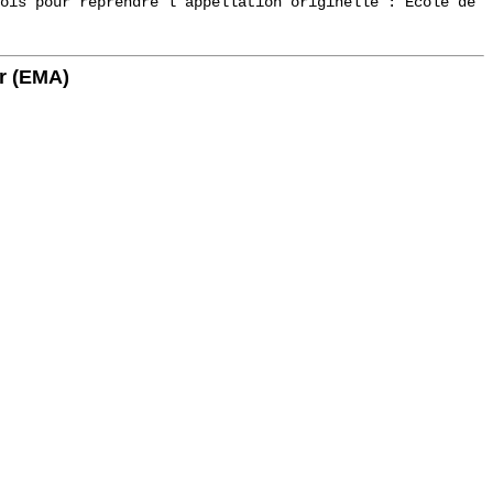
ois pour reprendre l’appellation originelle : École de
ir (EMA)