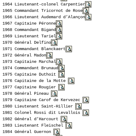
1964 Lieutenant-colonel Carpentier
1965 Commandant
Tricornot
de Rose
1966 Lieutenant
Audemard
d’
Alançon
1967 Capitaine Péronne
1968 Commandant
Bigand
1969 Lieutenant
Tariel
1970 Général
Delfino
1971 Commandant Blanckaert
1972 Général
Madon
1973 Capitaine Marchal
1974 Commandant
Brunaud
1975 Capitaine
Duthoit
1976 Capitaine de la Motte
1977 Capitaine Rougier
1978 Général Pineau
1979 Capitaine
Carof
de
Kervezec
1980 Lieutenant Saint-
Hillier
1981 Colonel Rossi dit Levallois
1982 Général d’Harcourt
1983 Lieutenant
Fleischel
1984 Général
Guernon