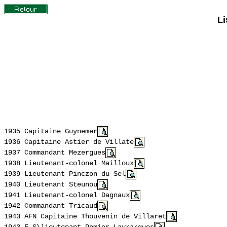
Li
1935 Capitaine Guynemer
1936 Capitaine
Astier
de
Villate
1937 Commandant
Mezergues
1938 Lieutenant-colonel Mailloux
1939 Lieutenant
Pinczon
du Sel
1940 Lieutenant Steunou
1941 Lieutenant-colonel
Dagnaux
1942 Commandant
Tricaud
1943 AFN Capitaine
Thouvenin
de
Villaret