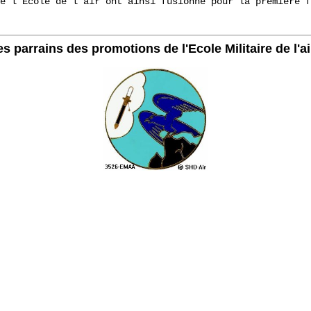
e l’École de l’air ont ainsi fusionné pour la première f
es parrains des promotions de l'Ecole Militaire de l'a