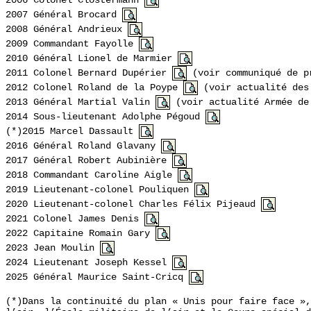
2006 Colonel Clostermann
2007 Général Brocard
2008 Général
Andrieux
2009 Commandant Fayolle
2010 Général Lionel de Marmier
2011 Colonel Bernard Dupérier
(voir communiqué de p
2012 Colonel Roland de la Poype
(voir actualité des
2013 Général Martial Valin
(voir actualité Armée de
2014 Sous-lieutenant Adolphe Pégoud
(*)2015 Marcel Dassault
2016 Général Roland Glavany
2017 Général Robert Aubinière
2018 Commandant Caroline Aigle
2019
Lieutenant-colonel
Pouliquen
2020
Lieutenant-colonel
Charles Félix Pijeaud
2021
Colonel
James Denis
2022
Capitaine
Romain Gary
2023
Jean Moulin
2024
Lieutenant Joseph Kessel
2025
Général Maurice Saint-Cricq
(*)Dans la continuité du plan « Unis pour faire face »,