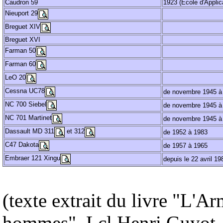
Caudron 59
1923 (Ecole d'Applica
Nieuport 29
Breguet XIV
Breguet XVI
Farman 50
Farman 60
LeO 20
Cessna UC78
de novembre 1945 à
NC 700 Siebel
de novembre 1945 à
NC 701 Martinet
de novembre 1945 à
Dassault MD 311
et 312
de 1952 à 1983
C47 Dakota
de 1957 à 1965
Embraer 121 Xingu
depuis le 22 avril 19
(texte extrait du livre "L'Ar
hommes", Lcl Henri Guyot,