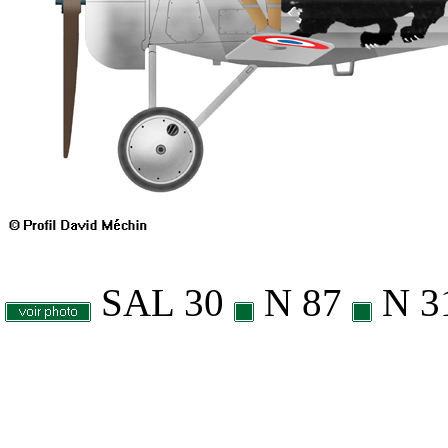
SAL 30
N 87
N 3