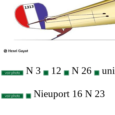
N 3
12
N 26
uni
Nieuport 16 N 23