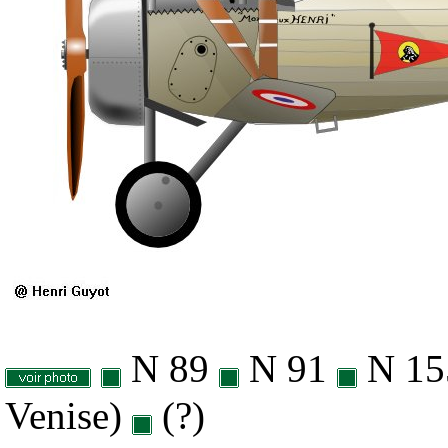
N 89
N 91
N 1
Venise)
(?)