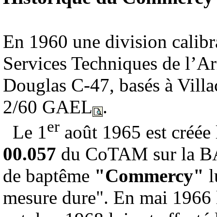
En 1960 une division calibra
Services Techniques de l’A
Douglas C-47, basés à Vill
2/60 GAEL
.
er
Le 1
août 1965 est créée 
00.057
du CoTAM sur la BA
de baptême
"Commercy"
l
mesure dure". En mai 1966 l